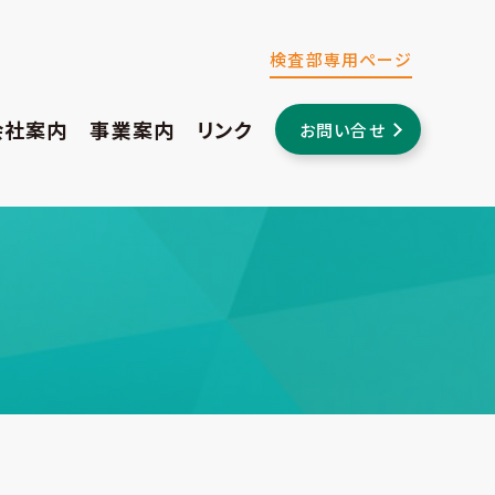
検査部専用ページ
医
臨
療
ご
会
会社案内
事業案内
リンク
お問い合せ
床
コ
プ
あ
社
検
検
ー
ラ
い
概
査
登
査
デ
イ
さ
要・
精
録
事
ィ
バ
つ
ア
度
検
業
ネ
シ
ク
の
査
ー
ー
セ
取
業
ト
ポ
ス
り
務
事
リ
組
と
業
シ
み
検
ー
査
室